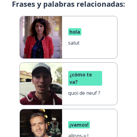
Frases y palabras relacionadas:
hola
salut
¿cómo te
va?
quoi de neuf ?
¡vamos!
allons-y !