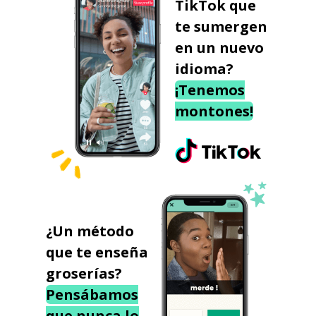
TikTok que
te sumergen
en un nuevo
idioma?
¡Tenemos
montones!
¿Un método
que te enseña
groserías?
Pensábamos
que nunca lo