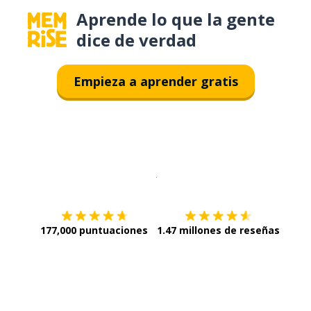
Aprende lo que la gente
dice de verdad
Empieza a aprender gratis
Descargar en
App Store
¡Lo qu
177,000 puntuaciones
1.47 millones de reseñas