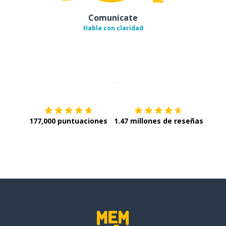
Comunícate
Habla con claridad
Descargar en
App Store
¡Lo qu
177,000 puntuaciones
1.47 millones de reseñas