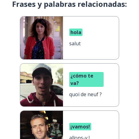
Frases y palabras relacionadas:
hola
salut
¿cómo te
va?
quoi de neuf ?
¡vamos!
allons-y !