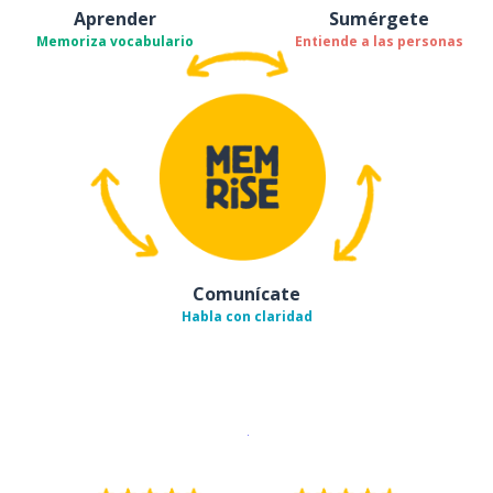
Aprender
Sumérgete
Memoriza vocabulario
Entiende a las personas
Comunícate
Habla con claridad
Descargar en
App Store
¡Lo qu