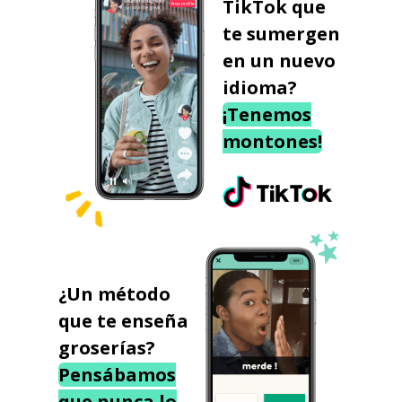
TikTok que
te sumergen
en un nuevo
idioma?
¡Tenemos
montones!
¿Un método
que te enseña
groserías?
Pensábamos
que nunca lo