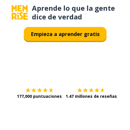
Aprende lo que la gente
dice de verdad
Empieza a aprender gratis
Descargar en
App Store
¡Lo qu
177,000 puntuaciones
1.47 millones de reseñas