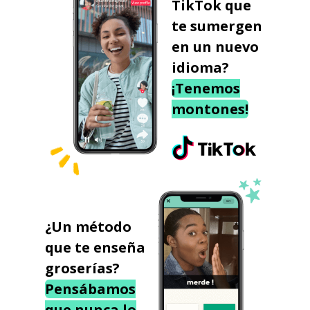
TikTok que
te sumergen
en un nuevo
idioma?
¡Tenemos
montones!
¿Un método
que te enseña
groserías?
Pensábamos
que nunca lo