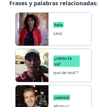
Frases y palabras relacionadas:
hola
salut
¿cómo te
va?
quoi de neuf ?
¡vamos!
allons-y !