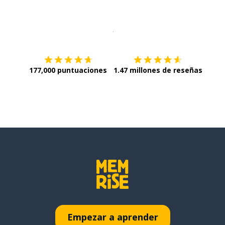
Descargar en
App Store
¡Lo qu
177,000 puntuaciones
1.47 millones de reseñas
Empezar a aprender