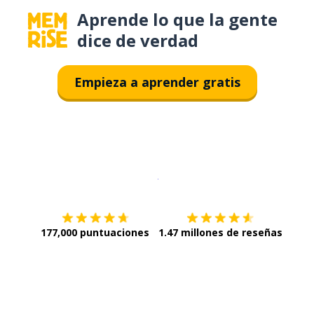
Aprende lo que la gente
dice de verdad
Empieza a aprender gratis
Descargar en
App Store
¡Lo qu
177,000 puntuaciones
1.47 millones de reseñas