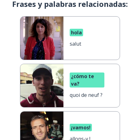
Frases y palabras relacionadas:
hola
salut
¿cómo te
va?
quoi de neuf ?
¡vamos!
allons-y !