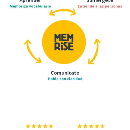
Aprender
Sumérgete
Memoriza vocabulario
Entiende a las personas
Comunícate
Habla con claridad
Descargar en
App Store
¡Lo qu