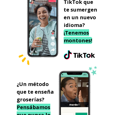
TikTok que
te sumergen
en un nuevo
idioma?
¡Tenemos
montones!
¿Un método
que te enseña
groserías?
Pensábamos
que nunca lo