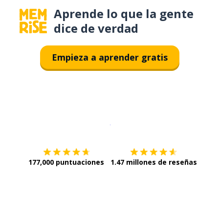
Aprende lo que la gente
dice de verdad
Empieza a aprender gratis
Descargar en
App Store
¡Lo qu
177,000 puntuaciones
1.47 millones de reseñas