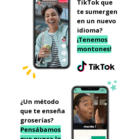
TikTok que
te sumergen
en un nuevo
idioma?
¡Tenemos
montones!
¿Un método
que te enseña
groserías?
Pensábamos
que nunca lo