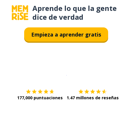
Aprende lo que la gente
dice de verdad
Empieza a aprender gratis
Descargar en
App Store
¡Lo qu
177,000 puntuaciones
1.47 millones de reseñas