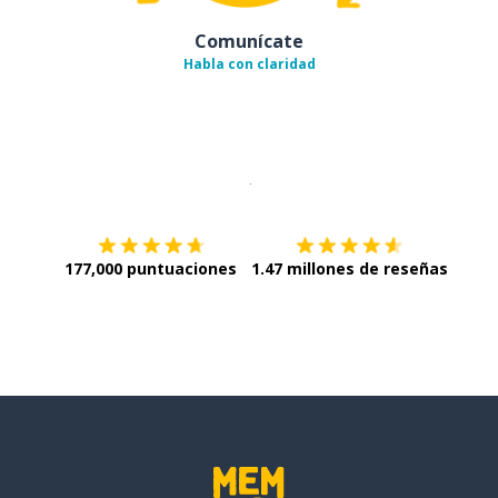
Comunícate
Habla con claridad
Descargar en
App Store
¡Lo qu
177,000 puntuaciones
1.47 millones de reseñas