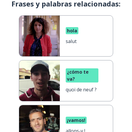
Frases y palabras relacionadas:
hola
salut
¿cómo te
va?
quoi de neuf ?
¡vamos!
allons-y !