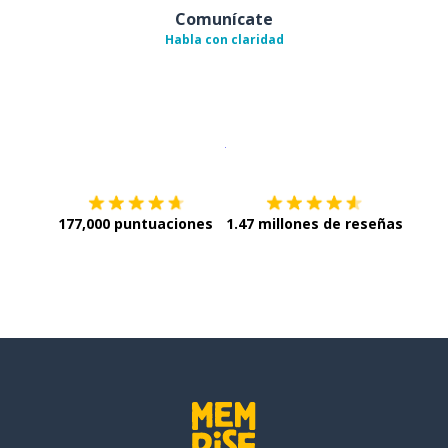
Comunícate
Habla con claridad
Descargar en
App Store
¡Lo qu
177,000 puntuaciones
1.47 millones de reseñas