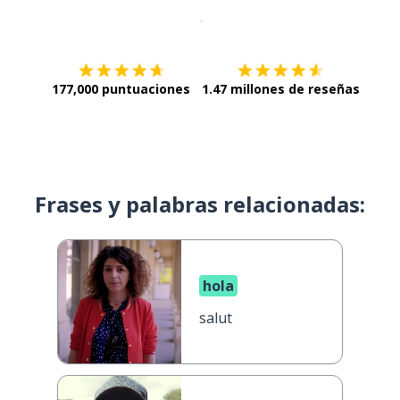
Descargar en
App Store
¡Lo qu
177,000 puntuaciones
1.47 millones de reseñas
Frases y palabras relacionadas:
hola
salut