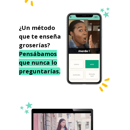
¿Un método
que te enseña
groserías?
Pensábamos
que nunca lo
preguntarías.