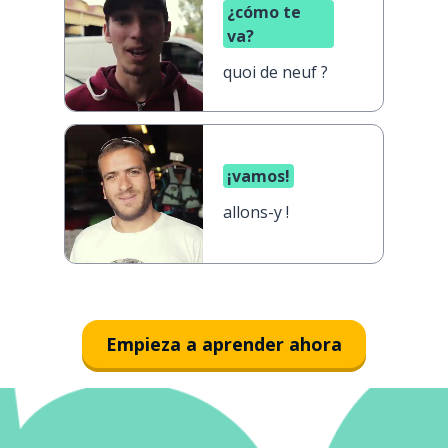
¿cómo te
va?
quoi de neuf ?
¡vamos!
allons-y !
Empieza a aprender ahora