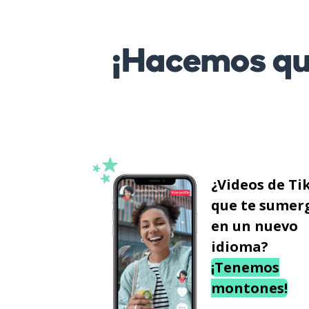
¡Hacemos que
¿Videos de Ti
que te sumer
en un nuevo
idioma?
¡Tenemos
montones!