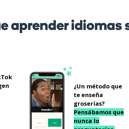
 aprender idiomas s
kTok
gen
¿Un método que
te enseña
groserías?
Pensábamos que
nunca lo