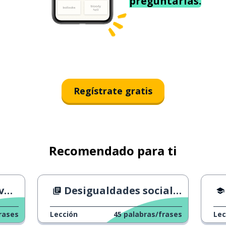
preguntarías.
Regístrate gratis
Recomendado para ti
ia
Desigualdades sociales y niños
rases
Lección
45
palabras/frases
Lec