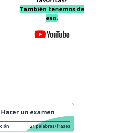
favoritas?
También tenemos de
eso.
Hacer un examen
ción
21
palabras/frases