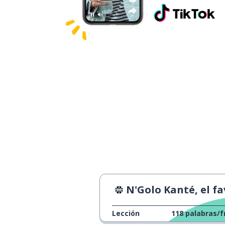
N'Golo Kanté, el favorito de Franc
Lección
118
palabras/f