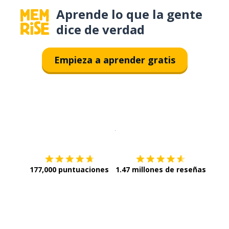
Aprende lo que la gente
dice de verdad
Empieza a aprender gratis
Descargar en
App Store
¡Lo qu
177,000 puntuaciones
1.47 millones de reseñas