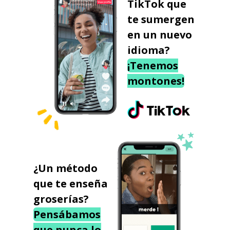
TikTok que
te sumergen
en un nuevo
idioma?
¡Tenemos
montones!
¿Un método
que te enseña
groserías?
Pensábamos
que nunca lo