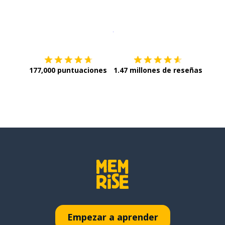
Descargar en
App Store
¡Lo qu
177,000 puntuaciones
1.47 millones de reseñas
Empezar a aprender