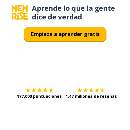
Aprende lo que la gente
dice de verdad
Empieza a aprender gratis
Descargar en
App Store
¡Lo qu
177,000 puntuaciones
1.47 millones de reseñas