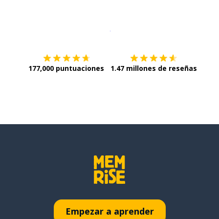
Descargar en
App Store
¡Lo qu
177,000 puntuaciones
1.47 millones de reseñas
Empezar a aprender