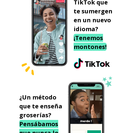
TikTok que
te sumergen
en un nuevo
idioma?
¡Tenemos
montones!
¿Un método
que te enseña
groserías?
Pensábamos
que nunca lo