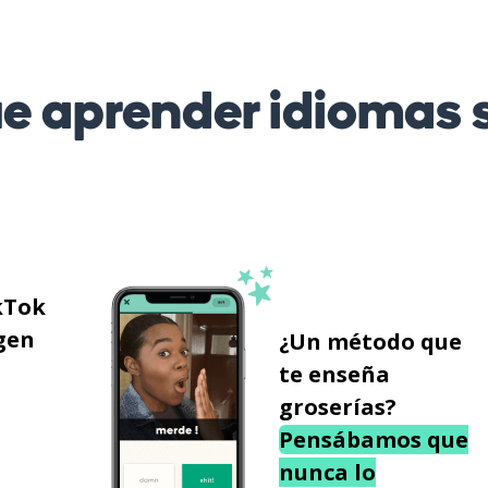
 aprender idiomas s
kTok
gen
¿Un método que
te enseña
groserías?
Pensábamos que
nunca lo