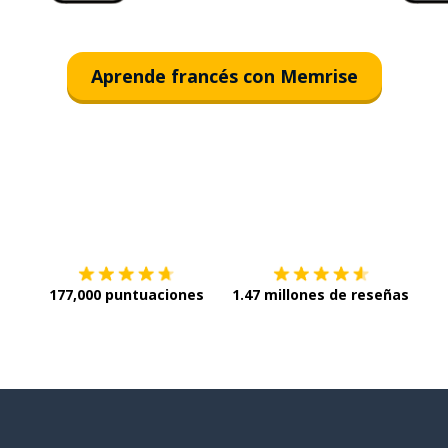
Aprende francés con Memrise
Descargar en
App Store
¡Lo q
177,000 puntuaciones
1.47 millones de reseñas