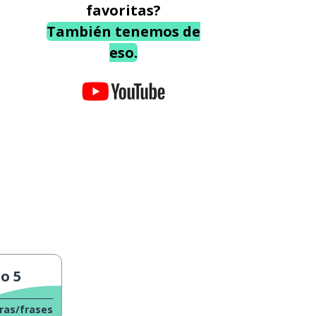
favoritas?
También tenemos de
eso.
o 5
ras/frases