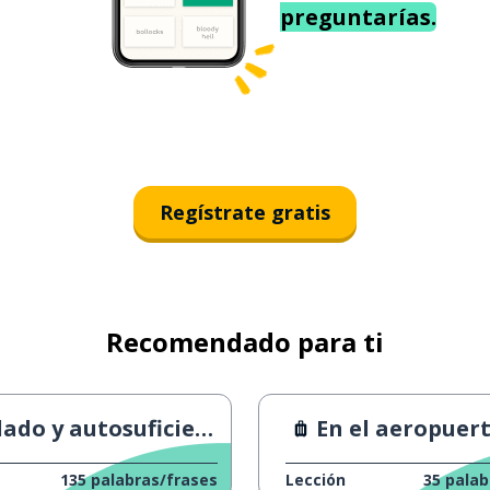
preguntarías.
Regístrate gratis
Recomendado para ti
lado y autosuficiente
En el aeropuert
135
palabras/frases
Lección
35
palab