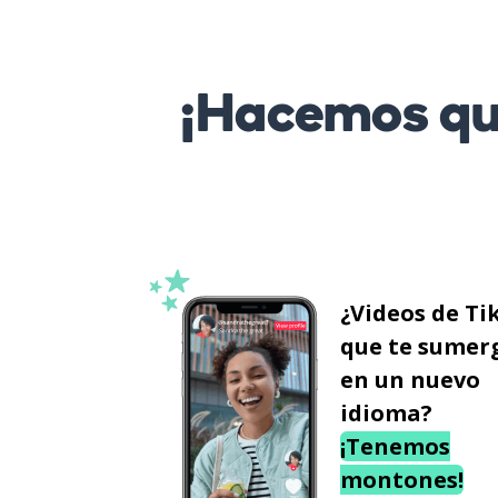
¡Hacemos que
¿Videos de Ti
que te sumer
en un nuevo
idioma?
¡Tenemos
montones!