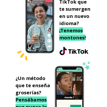
TikTok que
te sumergen
en un nuevo
idioma?
¡Tenemos
montones!
¿Un método
que te enseña
groserías?
Pensábamos
que nunca lo