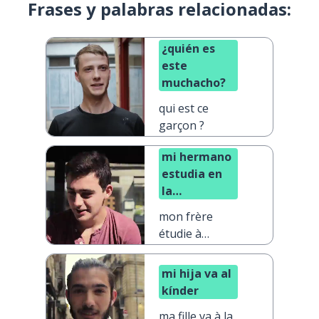
Frases y palabras relacionadas:
¿quién es
este
muchacho?
qui est ce
garçon ?
mi hermano
estudia en
la
universidad
mon frère
étudie à
l'université
mi hija va al
kínder
ma fille va à la