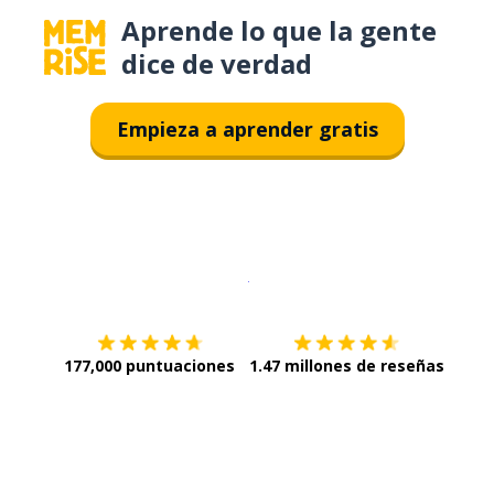
Aprende lo que la gente
dice de verdad
Empieza a aprender gratis
Descargar en
App Store
¡Lo qu
177,000 puntuaciones
1.47 millones de reseñas