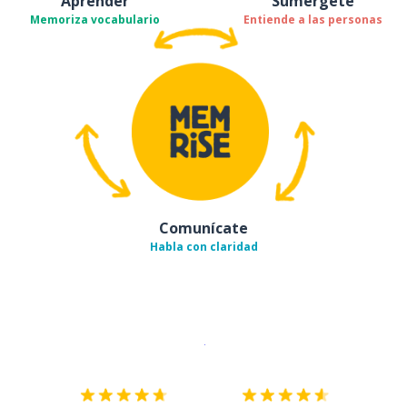
Aprender
Sumérgete
Memoriza vocabulario
Entiende a las personas
Comunícate
Habla con claridad
Descargar en
App Store
¡Lo qu