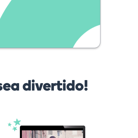
cheveux gris
ea divertido!