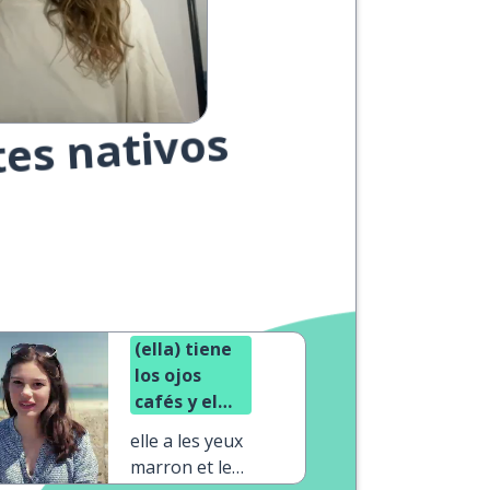
tes nativos
(ella) tiene
los ojos
cafés y el
cabello gris
elle a les yeux
marron et les