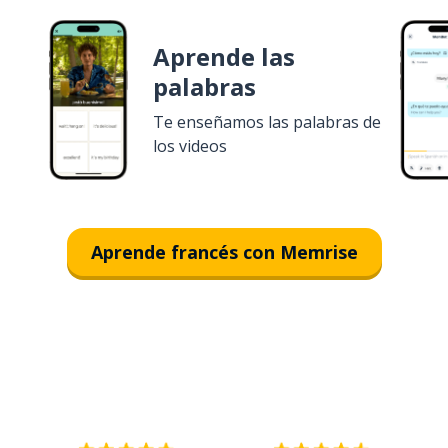
Aprende las
palabras
Te enseñamos las palabras de
los videos
Aprende francés con Memrise
Descargar en
App Store
¡Lo q