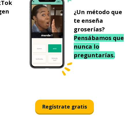
kTok
gen
¿Un método que
te enseña
groserías?
Pensábamos que
nunca lo
preguntarías.
Regístrate gratis