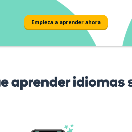
robe rouge
Empieza a aprender ahora
 aprender idiomas s