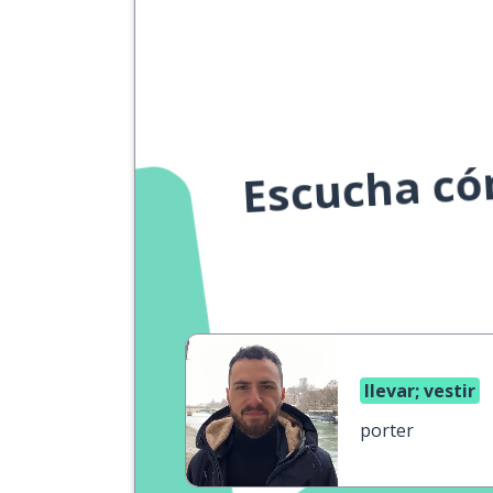
Escucha cóm
llevar; vestir
porter