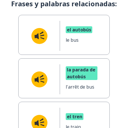
Frases y palabras relacionadas:
el autobús
le bus
la parada de
autobús
l'arrêt de bus
el tren
le train