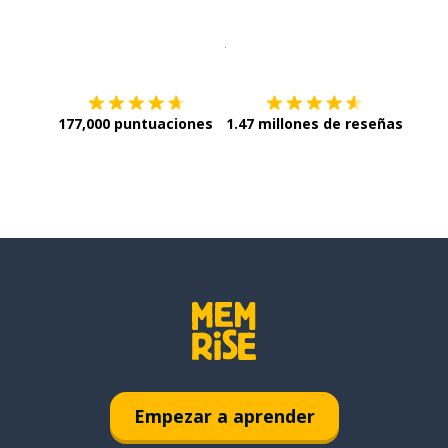
Descargar en
App Store
¡Lo qu
177,000 puntuaciones
1.47 millones de reseñas
Empezar a aprender