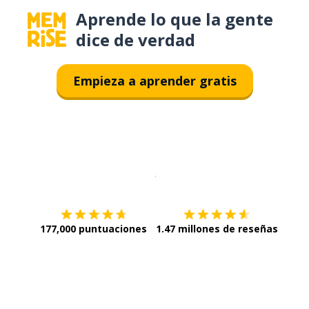
Aprende lo que la gente
dice de verdad
Empieza a aprender gratis
Descargar en
App Store
¡Lo qu
177,000 puntuaciones
1.47 millones de reseñas