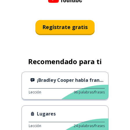
Regístrate gratis
Recomendado para ti
¡Bradley Cooper habla francés!
Lección
96
palabras/frases
Lugares
Lección
24
palabras/frases