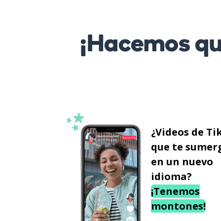
¡Hacemos que
¿Videos de Ti
que te sumer
en un nuevo
idioma?
¡Tenemos
montones!