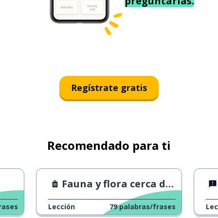
preguntarías.
Regístrate gratis
Recomendado para ti
Fauna y flora cerca de tu hogar.
rases
Lección
79
palabras/frases
Lec