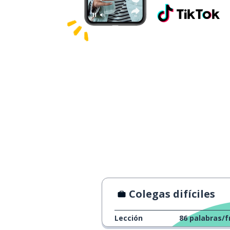
Colegas difíciles
Lección
86
palabras/f