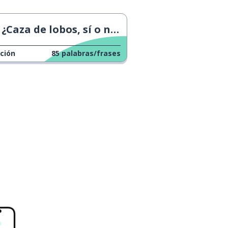
¿Caza de lobos, sí o no?
ción
85
palabras/frases