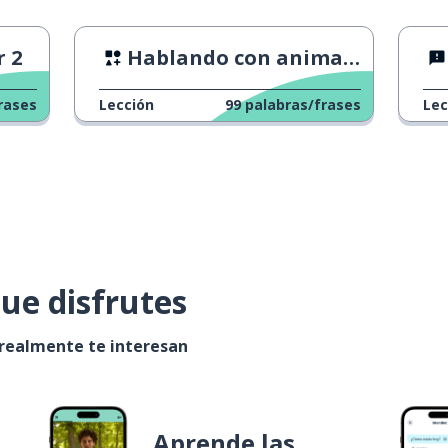
r 2
Hablando con animales
rases
Lección
99
palabras/frases
Lec
ue disfrutes
 realmente te interesan
Aprende las