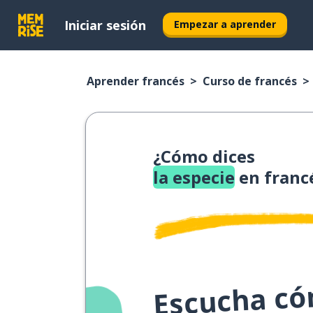
Iniciar sesión
Empezar a aprender
Aprender francés
Curso de francés
¿Cómo dices
la especie
en franc
Escucha cóm