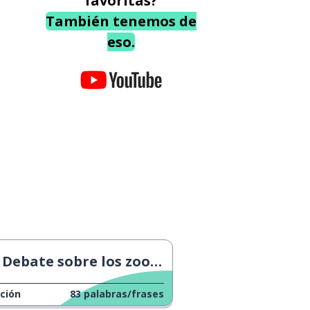
favoritas?
También tenemos de
eso.
Debate sobre los zoológicos
ción
83
palabras/frases