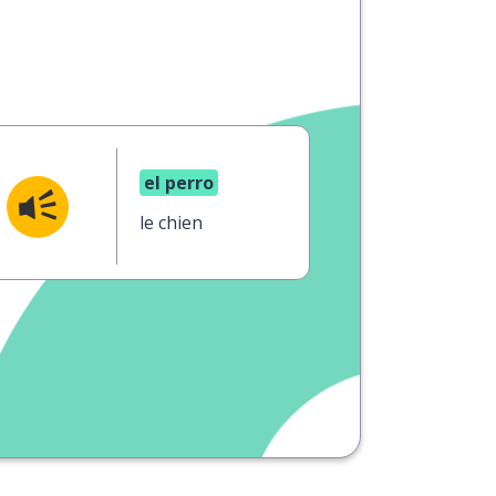
el perro
le chien