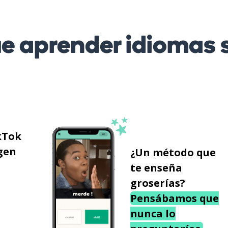
 aprender idiomas s
kTok
gen
¿Un método que
te enseña
groserías?
Pensábamos que
nunca lo