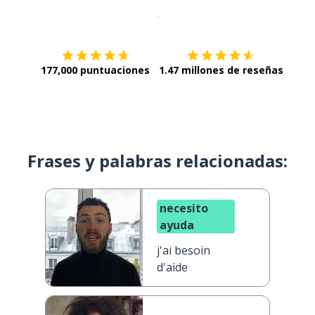
Descargar en
App Store
¡Lo qu
177,000 puntuaciones
1.47 millones de reseñas
Frases y palabras relacionadas:
necesito
ayuda
j'ai besoin
d'aide