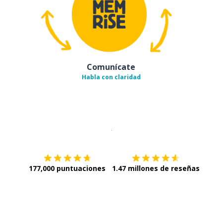
Comunícate
Habla con claridad
Descargar en
App Store
¡Lo qu
177,000 puntuaciones
1.47 millones de reseñas