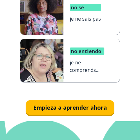
no sé
je ne sais pas
no entiendo
je ne
comprends
pas
Empieza a aprender ahora