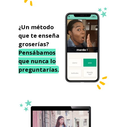
¿Un método
que te enseña
groserías?
Pensábamos
que nunca lo
preguntarías.