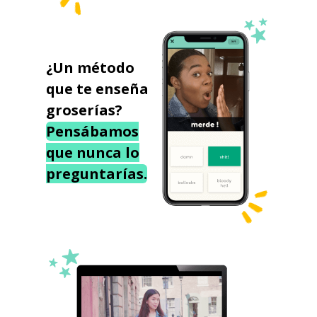
¿Un método
que te enseña
groserías?
Pensábamos
que nunca lo
preguntarías.