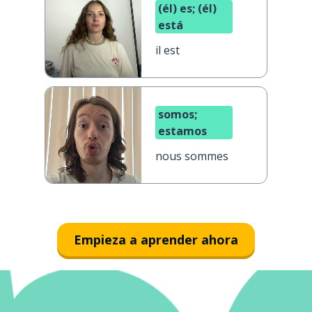
(él) es; (él)
está
il est
somos;
estamos
nous sommes
Empieza a aprender ahora