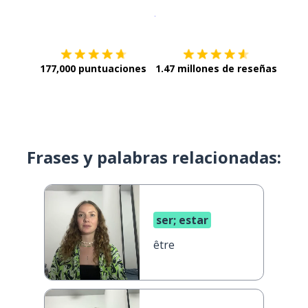
Descargar en
App Store
¡Lo qu
177,000 puntuaciones
1.47 millones de reseñas
Frases y palabras relacionadas:
ser; estar
être