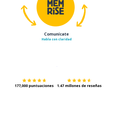
Comunícate
Habla con claridad
Descargar en
App Store
¡Lo qu
177,000 puntuaciones
1.47 millones de reseñas