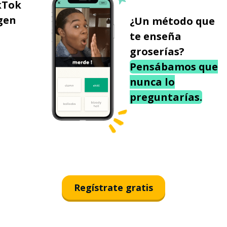
kTok
gen
¿Un método que
te enseña
groserías?
Pensábamos que
nunca lo
preguntarías.
Regístrate gratis