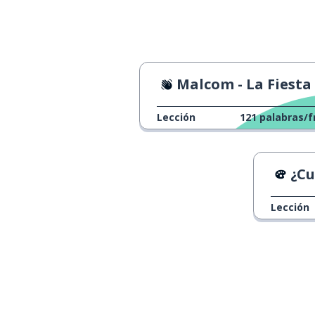
Malcom - La Fiesta de Cumpleañ
Lección
121
palabras/f
¿Cuá
Lección