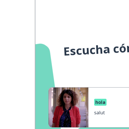
Escucha cóm
hola
salut