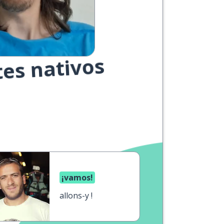
tes nativos
¡vamos!
allons-y !