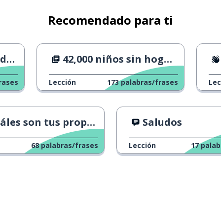
Recomendado para ti
os
42,000 niños sin hogar en Francia
rases
Lección
173
palabras/frases
Lec
les son tus propósitos?
Saludos
68
palabras/frases
Lección
17
palab