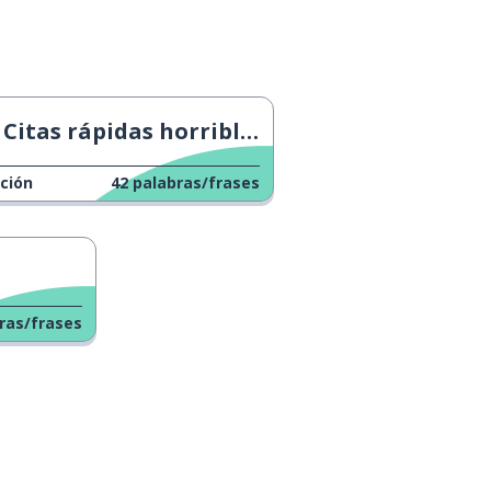
Citas rápidas horribles
ción
42
palabras/frases
ras/frases