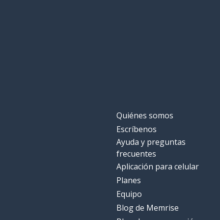
la posibilidad; 
la chance
empezar; come
commencer
un hotel
un hôtel
el hotel
l'hôtel
Quiénes somos
el mapa
la carte
Escríbenos
Ayuda y preguntas
social
social
frecuentes
Aplicación para celular
realmente
vraiment
Planes
Equipo
seguir
suivre
Blog de Memrise