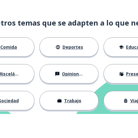
tros temas que se adapten a lo que n
e hecho
Comida
Deportes
Educac
ar
isceláneo
Opiniones
Presentá
Sociedad
Trabajo
Via
jo (persona)