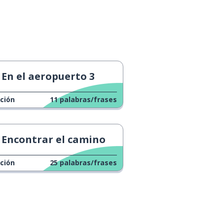
En el aeropuerto 3
ción
11
palabras/frases
Encontrar el camino
ción
25
palabras/frases