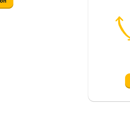
ión
io
í que