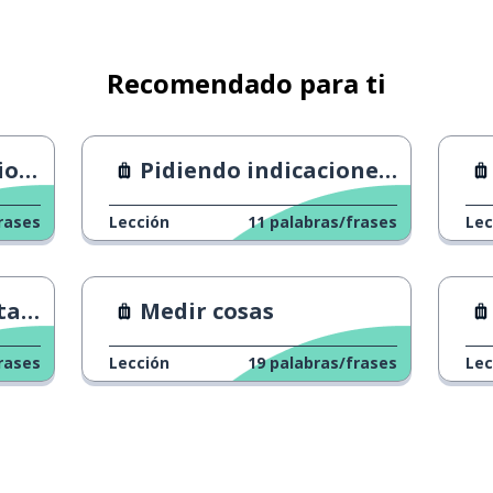
Recomendado para ti
ajo
Pidiendo indicaciones 2
rases
Lección
11
palabras/frases
Lec
es?
Medir cosas
 Unidos
rases
Lección
19
palabras/frases
Lec