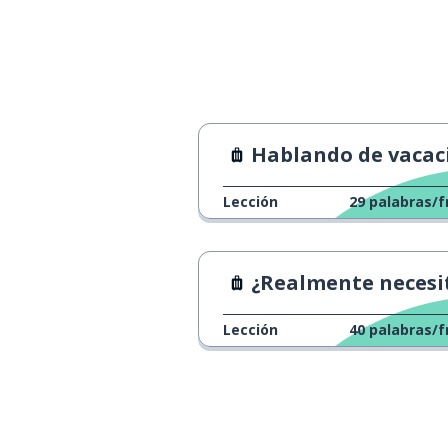
el país
le pays
hay que
il faut
el trabajo
le travail
Hablando de vacaciones en el trab
¿cuándo?
quand ?
Lección
29
palabras/f
¿ya?
déjà ?
¿Realmente necesitamos vacacion
en los Estados
aux Etats-Unis
Lección
40
palabras/f
la empresa
l'entreprise
pagar
payer