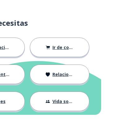
ecesitas
ión
Ir de compras
ndose
Relaciones
jes
Vida social