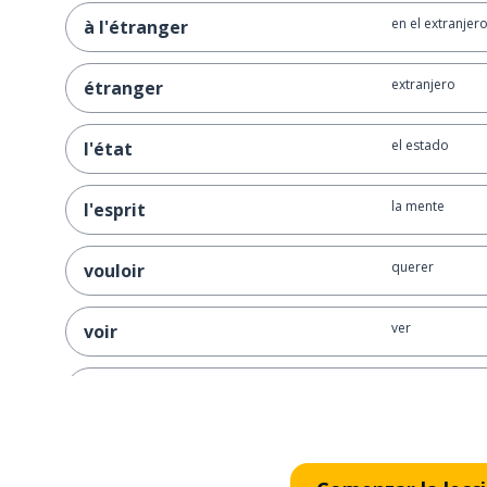
en el extranjer
à l'étranger
extranjero
étranger
el estado
l'état
la mente
l'esprit
querer
vouloir
ver
voir
otro
un autre
también
aussi