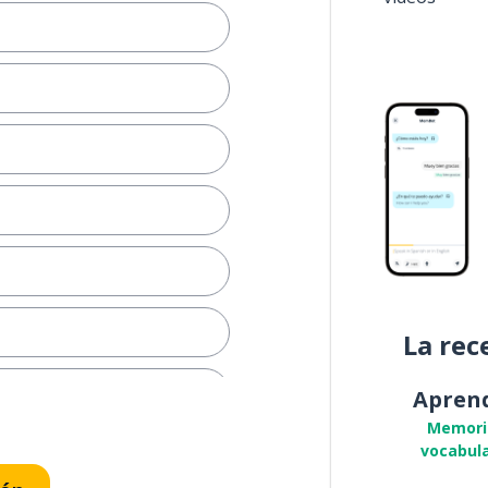
o
La rec
Apren
Memori
vocabula