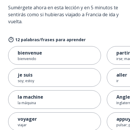
Sumérgete ahora en esta lección y en 5 minutos te
sentirás como si hubieras viajado a Francia de ida y
vuelta.
12 palabras/frases para aprender
bienvenue
partir
bienvenido
irse; ma
je suis
aller
soy; estoy
ir
la machine
Angle
la máquina
Inglater
voyager
appuy
viajar
pulsar; 