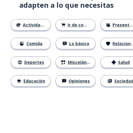
adapten a lo que necesitas
Actividades
Ir de compras
Presentándose
Comida
Lo básico
Relaciones
Deportes
Misceláneo
Salud
Educación
Opiniones
Socieda
Descargar en
App Store
¡Lo qu