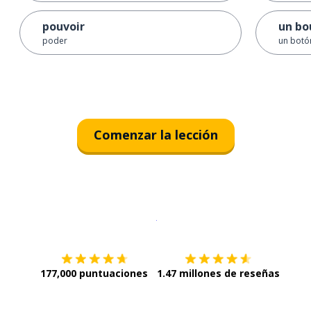
pouvoir
un bo
poder
un botó
Comenzar la lección
Descargar en
App Store
¡Lo qu
177,000 puntuaciones
1.47 millones de reseñas