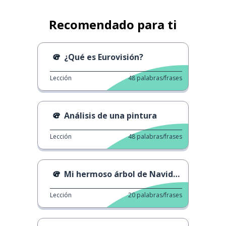
Recomendado para ti
¿Qué es Eurovisión?
Lección
48
palabras/frases
Análisis de una pintura
Lección
48
palabras/frases
Mi hermoso árbol de Navidad - Nana Mouskouri
Lección
20
palabras/frases