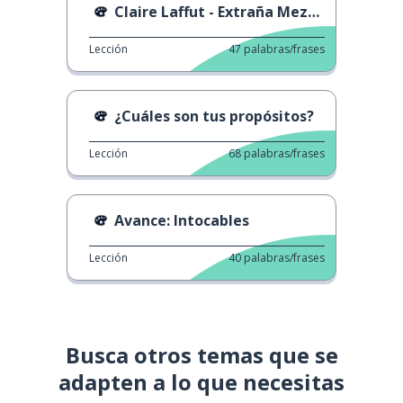
Claire Laffut - Extraña Mezcla
Lección
47
palabras/frases
¿Cuáles son tus propósitos?
Lección
68
palabras/frases
Avance: Intocables
Lección
40
palabras/frases
Busca otros temas que se
adapten a lo que necesitas