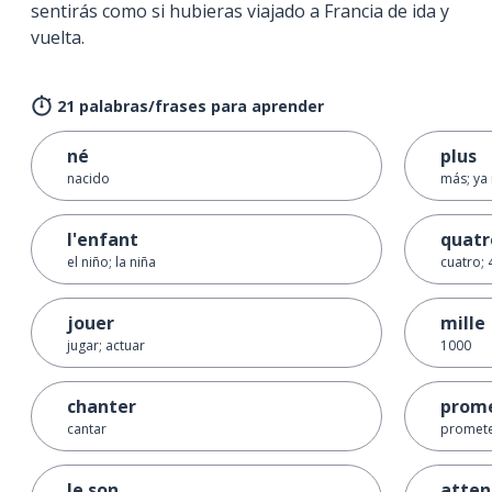
sentirás como si hubieras viajado a Francia de ida y
vuelta.
21 palabras/frases para aprender
né
plus
nacido
más; ya
l'enfant
quatr
el niño; la niña
cuatro; 
jouer
mille
jugar; actuar
1000
chanter
prom
cantar
promet
le son
atten