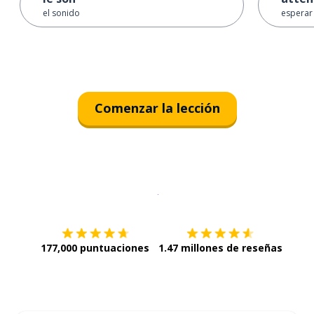
el sonido
esperar
Comenzar la lección
Descargar en
App Store
¡Lo qu
177,000 puntuaciones
1.47 millones de reseñas