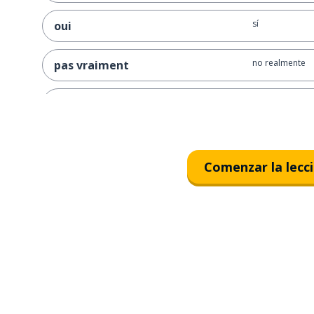
sí
oui
no realmente
pas vraiment
qué
quoi
un tipo de...; u
un genre de ...
Comenzar la lecc