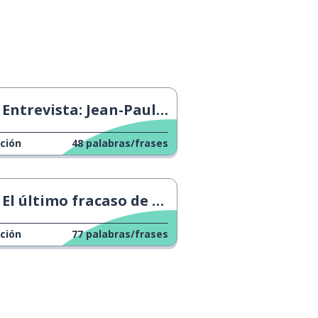
Entrevista: Jean-Paul Gaultier
ción
48
palabras/frases
El último fracaso de la película de Astérix.
ción
77
palabras/frases