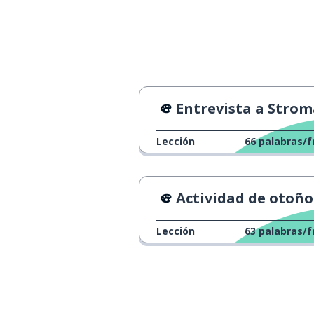
Entrevista a Stro
Lección
66
palabras/f
Actividad de otoño para ni
Lección
63
palabras/f