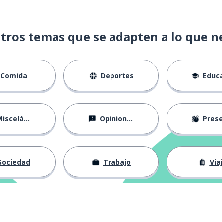
tros temas que se adapten a lo que n
Comida
Deportes
Educac
isceláneo
Opiniones
Presentá
Sociedad
Trabajo
Via