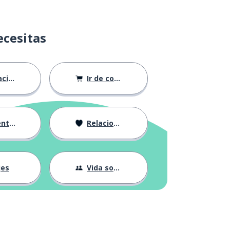
ecesitas
ión
Ir de compras
ndose
Relaciones
jes
Vida social