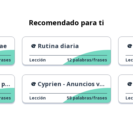
Recomendado para ti
mae
Rutina diaria
rases
Lección
12
palabras/frases
Lec
ños
Cyprien - Anuncios versus la vida real
rases
Lección
58
palabras/frases
Lec