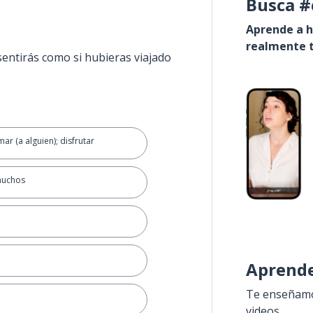
Busca #
Aprende a h
realmente t
sentirás como si hubieras viajado
mar (a alguien); disfrutar
muchos
Aprende
Te enseñamos
videos