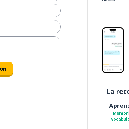
n género de...
ión
La rec
Apren
Memori
vocabula