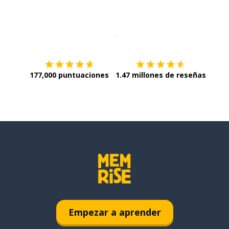
Descargar en
App Store
¡Lo qu
177,000 puntuaciones
1.47 millones de reseñas
Empezar a aprender