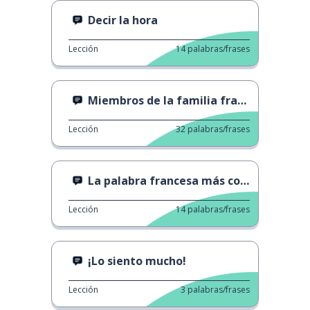
Decir la hora
Lección
14
palabras/frases
Miembros de la familia francesa se presentan
Lección
32
palabras/frases
La palabra francesa más complicada
Lección
14
palabras/frases
¡Lo siento mucho!
Lección
3
palabras/frases