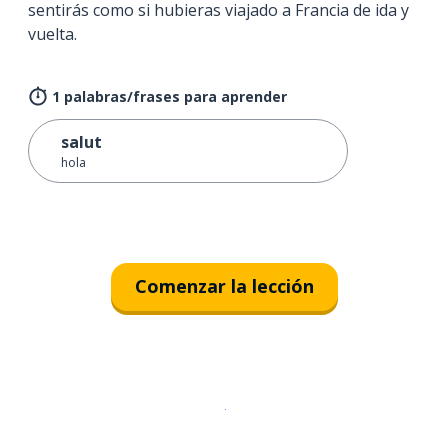
sentirás como si hubieras viajado a Francia de ida y
vuelta.
1 palabras/frases para aprender
salut
hola
Comenzar la lección
Descargar en
App Store
¡Lo qu