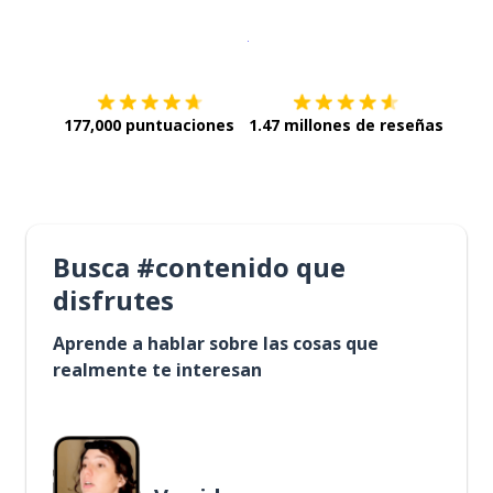
Descargar en
App Store
¡Lo qu
177,000 puntuaciones
1.47 millones de reseñas
Busca #contenido que
disfrutes
Aprende a hablar sobre las cosas que
realmente te interesan