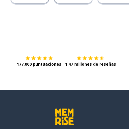
Descargar en
App Store
¡Lo qu
177,000 puntuaciones
1.47 millones de reseñas