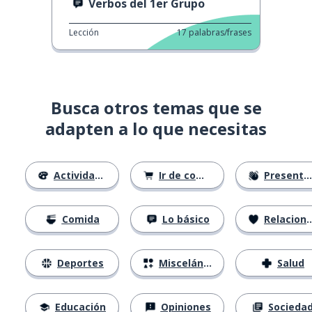
Verbos del 1er Grupo
Lección
17
palabras/frases
Busca otros temas que se
adapten a lo que necesitas
Actividades
Ir de compras
Presentándose
Comida
Lo básico
Relaciones
Deportes
Misceláneo
Salud
Educación
Opiniones
Socieda