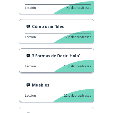
Lección
19
palabras/frases
Cómo usar 'bleu'
Lección
17
palabras/frases
3 Formas de Decir 'Hola'
Lección
15
palabras/frases
Muebles
Lección
22
palabras/frases