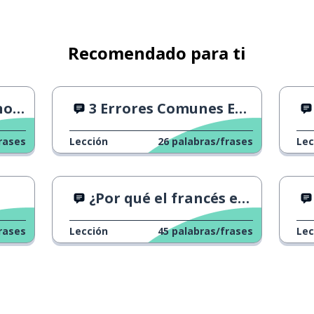
Recomendado para ti
a' 1
3 Errores Comunes En Francés
rases
Lección
26
palabras/frases
Lec
¿Por qué el francés es tan difícil?
rases
Lección
45
palabras/frases
Lec