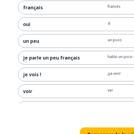
francés
français
sí
oui
un poco
un peu
hablo un poco 
je parle un peu français
¡ya veo!
je vois !
ver
voir
¡buena suerte!
bonne chance !