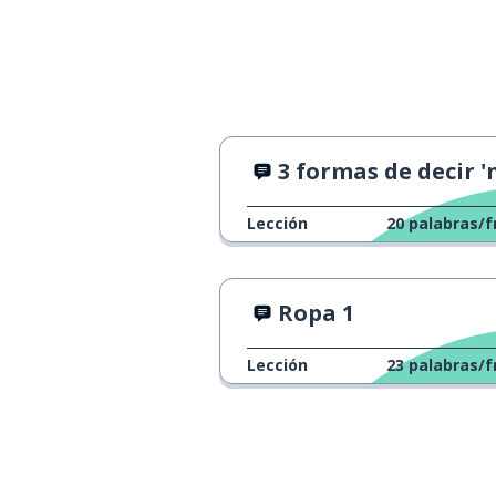
3 formas de decir 'no hay problem
Lección
20
palabras/f
Ropa 1
Lección
23
palabras/f