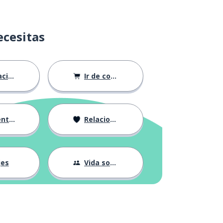
ecesitas
ión
Ir de compras
ndose
Relaciones
jes
Vida social