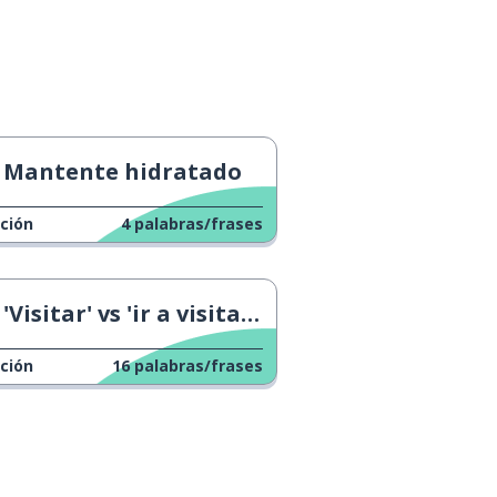
Mantente hidratado
ción
4
palabras/frases
'Visitar' vs 'ir a visitar' 2
ción
16
palabras/frases