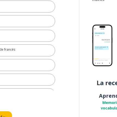
de francés
La rec
Apren
Memori
vocabula