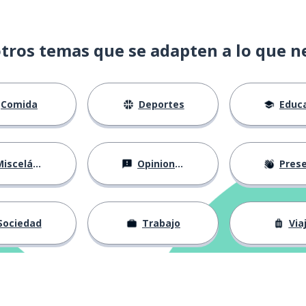
tros temas que se adapten a lo que n
Comida
Deportes
Educac
isceláneo
Opiniones
Presentá
Sociedad
Trabajo
Via