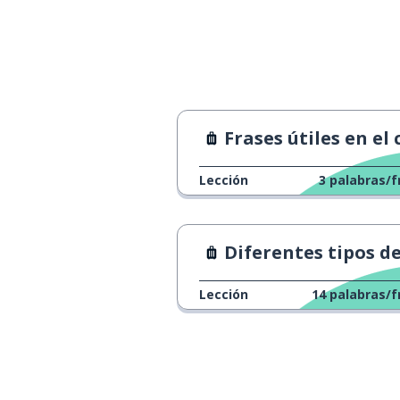
Frases útiles en el 
Lección
3
palabras/f
Diferentes tipos de viaj
Lección
14
palabras/f