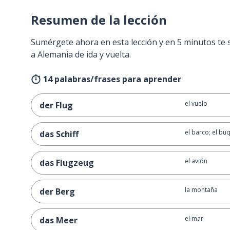
Resumen de la lección
Sumérgete ahora en esta lección y en 5 minutos te 
a Alemania de ida y vuelta.
14 palabras/frases para aprender
el vuelo
der Flug
el barco; el bu
das Schiff
el avión
das Flugzeug
la montaña
der Berg
el mar
das Meer