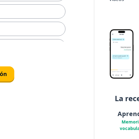
ión
arse
La rec
po
Apren
emos que volar a Japón
Memori
vocabula