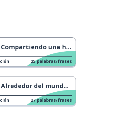
Compartiendo una habitación de hotel
ción
25
palabras/frases
Alrededor del mundo en una camioneta
ción
27
palabras/frases