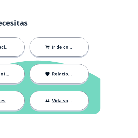
ecesitas
ión
Ir de compras
ndose
Relaciones
jes
Vida social