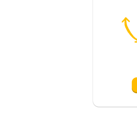
retrasado
ntaña