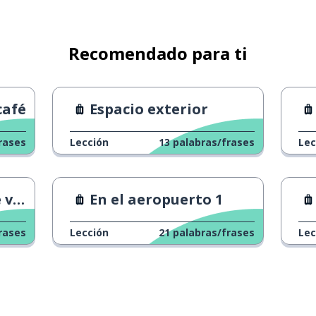
Recomendado para ti
café
Espacio exterior
rases
Lección
13
palabras/frases
Lec
es.
En el aeropuerto 1
rases
Lección
21
palabras/frases
Lec