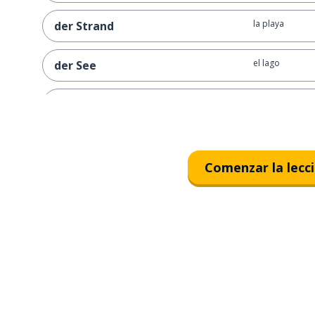
la playa
der Strand
el lago
der See
volar
fliegen
navegar
segeln
Comenzar la lecc
ir tarde; retras
sich verspäten
puntual; a tiem
pünktlich
esta noche ten
wir müssen heute Abend nach
Japan fliegen