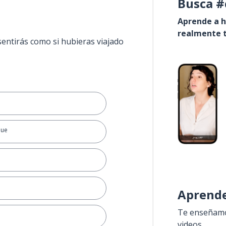
Busca #
Aprende a h
realmente t
sentirás como si hubieras viajado
que
Aprende
Te enseñamos
videos