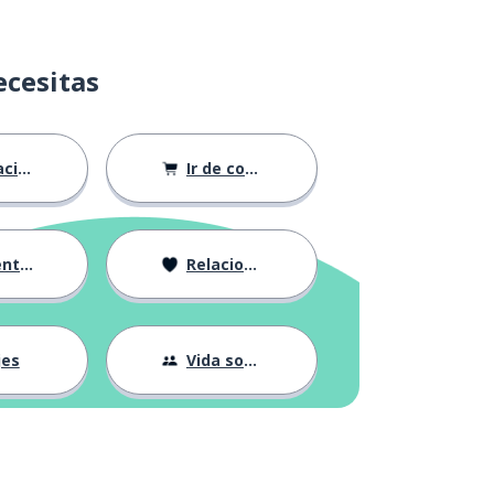
ecesitas
ión
Ir de compras
ndose
Relaciones
jes
Vida social