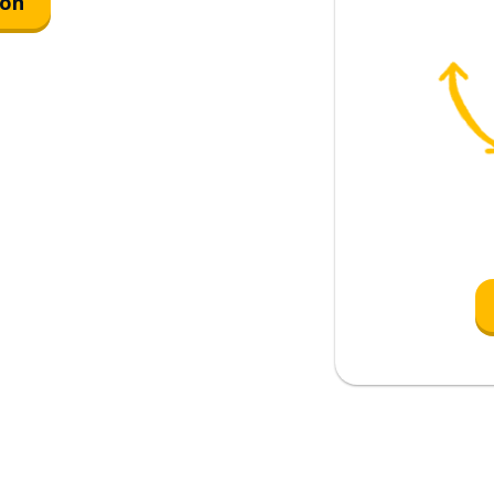
ión
eguntas)
ión)
 las compras