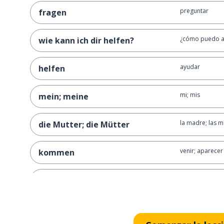
preguntar
fragen
¿cómo puedo a
wie kann ich dir helfen?
ayudar
helfen
mi; mis
mein; meine
la madre; las 
die Mutter; die Mütter
venir; aparecer
kommen
mañana
morgen
visitar
besuchen