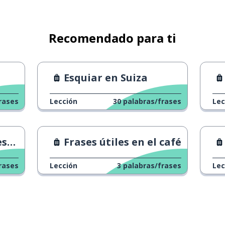
Recomendado para ti
Esquiar en Suiza
rases
Lección
30
palabras/frases
Lec
o.
Frases útiles en el café
rases
Lección
3
palabras/frases
Lec