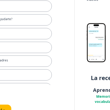
yudarte?
madres
La rec
Apren
Memori
vocabula