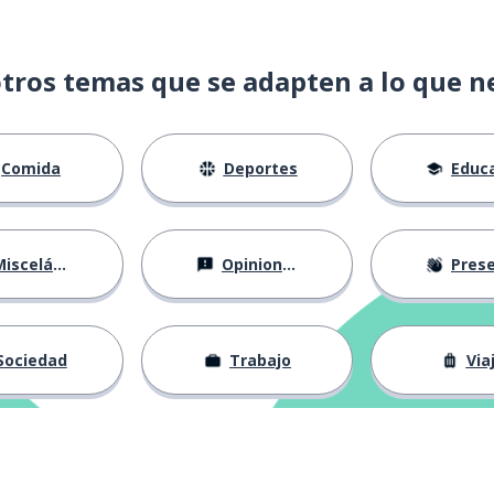
tros temas que se adapten a lo que n
Comida
Deportes
Educac
isceláneo
Opiniones
Presentá
Sociedad
Trabajo
Via