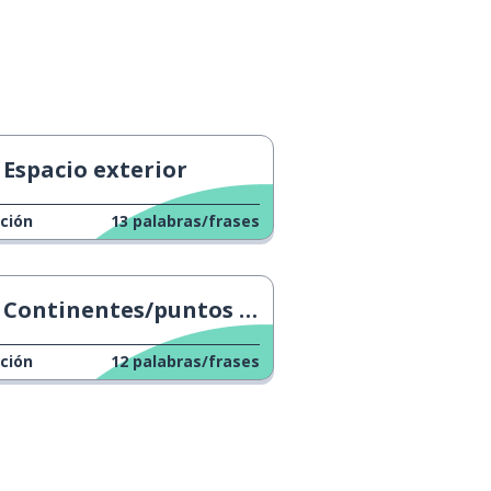
Espacio exterior
ción
13
palabras/frases
Continentes/puntos cardinales
ción
12
palabras/frases