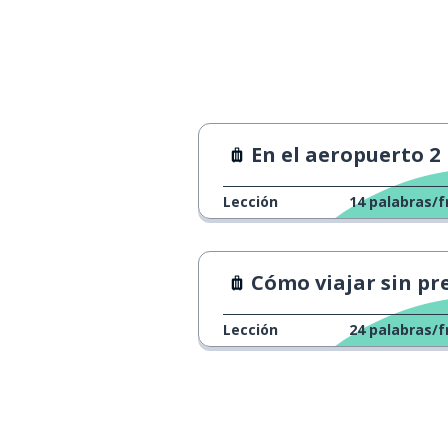
En el aeropuerto 2
Lección
14
palabras/f
Cómo viajar sin presupuest
Lección
24
palabras/f