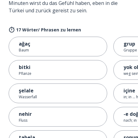
Minuten wirst du das Gefühl haben, eben in die
Türkei und zurück gereist zu sein.
17 Wörter/ Phrasen zu lernen
ağaç
grup
Baum
Gruppe
bitki
yok o
Pflanze
weg sei
şelale
içine
Wasserfall
in; in ...
nehir
-e do
Fluss
nach; in
tabela
sonu