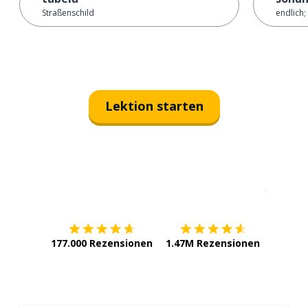
Straßenschild
endlich;
Lektion starten
Erhältlich im
App Store
jetzt bei
177.000 Rezensionen
1.47M Rezensionen