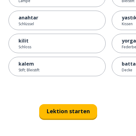
Lampe
Bleistift
anahtar
yastı
Schlüssel
Kissen
kilit
yorg
Schloss
Federbe
kalem
batta
Stift; Bleistift
Decke
Lektion starten