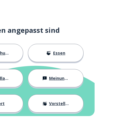
en angepasst sind
ngen
Essen
agen
Meinungen
rt
Vorstellung