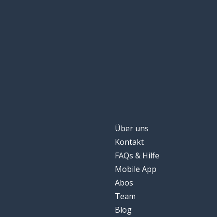
ankommen
llegar
die Verzögerun
el retraso
einsteigen
subirse
reiten
montar
das Taxi
el taxi
Über uns
Kontakt
aussteigen; zur
bajarse
FAQs & Hilfe
Mobile App
die Haltestelle
la parada
Abos
Team
Blog