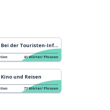
Bei der Touristen-Information
tion
41
Wörter/ Phrasen
Kino und Reisen
tion
77
Wörter/ Phrasen