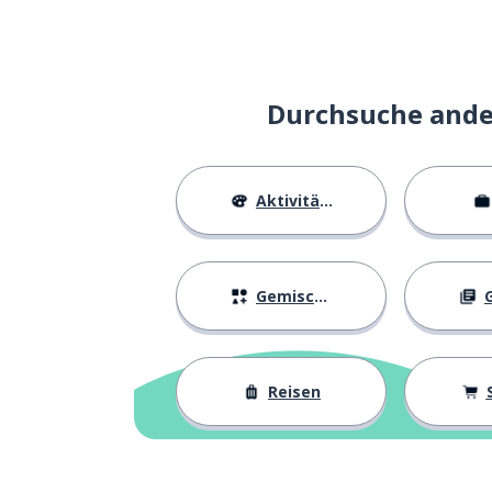
der Bus
el autobús
der Punkt (Spor
el punto
Durchsuche ander
die Information
la información
Aktivitäten
das Auto
el coche
fahren; führen;
conducir
Gemischtes
G
rechts
derecha
Reisen
links
izquierda
anhalten
parar