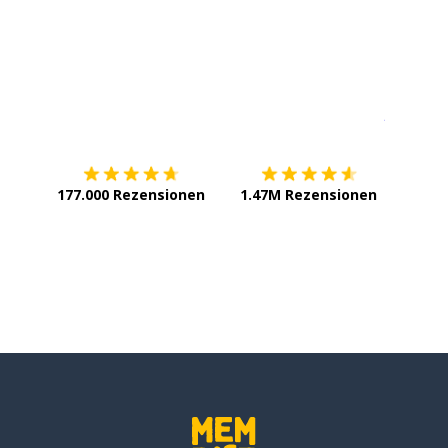
rechten Seite; auf die rechte Seite
Erhältlich im
App Store
jetzt bei
nken Seite; auf die linke Seite
 U-Bahn
177.000 Rezensionen
1.47M Rezensionen