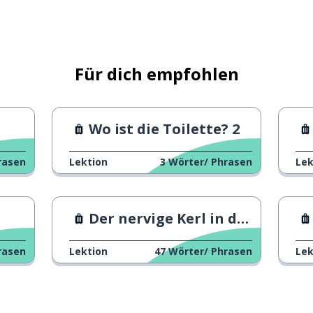
gehen
Für dich empfohlen
Wo ist die Toilette? 2
rasen
Lektion
3
Wörter/ Phrasen
Lek
Der nervige Kerl in der Bahn
rasen
Lektion
47
Wörter/ Phrasen
Lek