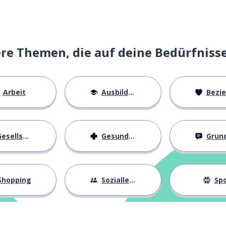
t)
e Themen, die auf deine Bedürfniss
Arbeit
Ausbildung
Beziehu
 lenken
esellschaft
Gesundheit
Grundl
Shopping
Sozialleben
Spo