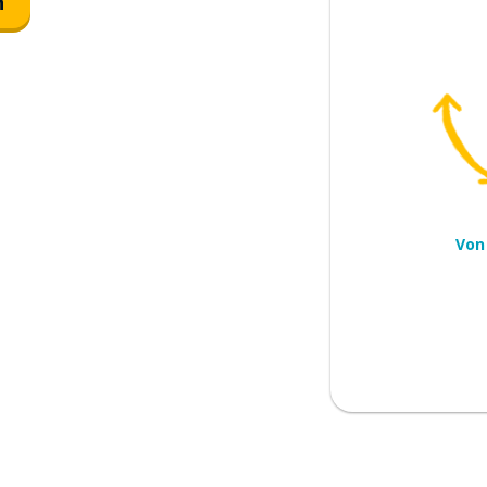
n
 errichten
 zu tun; normalerweise ... tun
)
Von
t