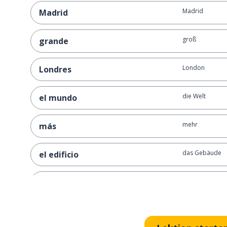
Madrid
Madrid
groß
grande
London
Londres
die Welt
el mundo
mehr
más
das Gebäude
el edificio
die Zone
la zona
das Jahr
el año