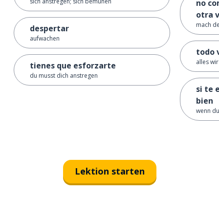
sich anstregen; sich bemühen
no co
otra 
mach de
despertar
aufwachen
todo v
alles wi
tienes que esforzarte
du musst dich anstregen
si te
bien
wenn du 
Lektion starten