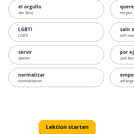
el orgullo
quere
der Stolz
mögen; 
LGBTI
salir 
LGBTI
sich out
servir
por e
dienen
zum Bei
normalizar
empe
normalisieren
anfange
Lektion starten