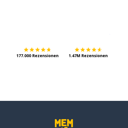
as Ziel
Erhältlich im
App Store
jetzt bei
177.000 Rezensionen
1.47M Rezensionen
bsichtigen
ließen
euzen