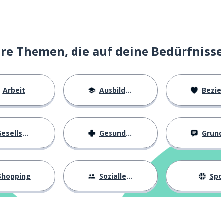
e Themen, die auf deine Bedürfniss
Arbeit
Ausbildung
Beziehu
esellschaft
Gesundheit
Grundl
innen
Shopping
Sozialleben
Spo
r Test; der Beweis