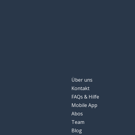
der Punkt (Spor
el punto
achtzig; 80
ochenta
bleiben
quedarse
der Geist
el espíritu
bekämpfen
combatir
Über uns
Kontakt
schwimmen
nadar
FAQs & Hilfe
Mobile App
hundert
cien
Abos
Team
der Meter; die
el metro
Blog