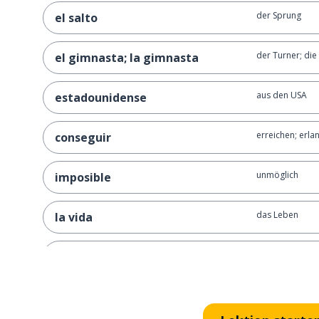
der Sprung
el salto
der Turner; die
el gimnasta; la gimnasta
aus den USA
estadounidense
erreichen; erla
conseguir
unmöglich
imposible
das Leben
la vida
punkten; Punkt
marcar
repräsentieren
representar