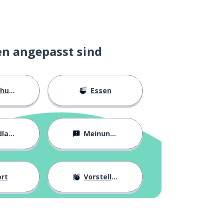
en angepasst sind
ngen
Essen
agen
Meinungen
rt
Vorstellung