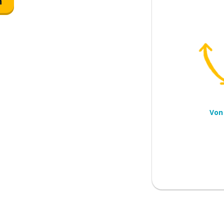
n
Von
die Gruppe