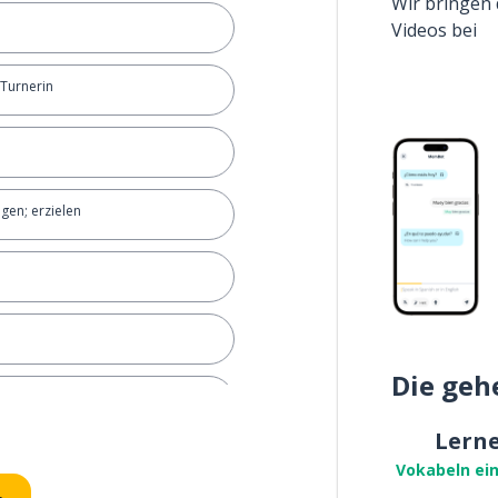
Wir bringen 
Videos bei
 Turnerin
ngen; erzielen
Die geh
e machen
Lern
Vokabeln ei