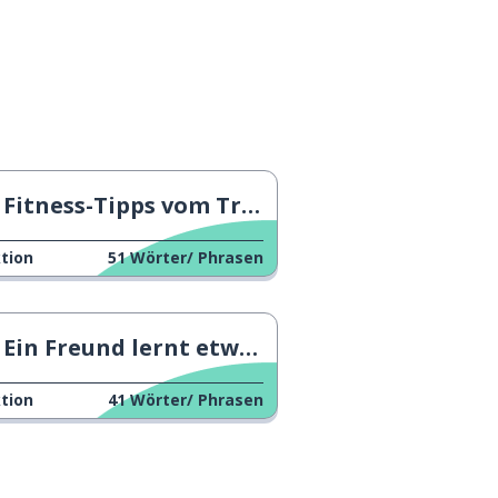
Fitness-Tipps vom Trainer
tion
51
Wörter/ Phrasen
Ein Freund lernt etwas über Fußball
tion
41
Wörter/ Phrasen