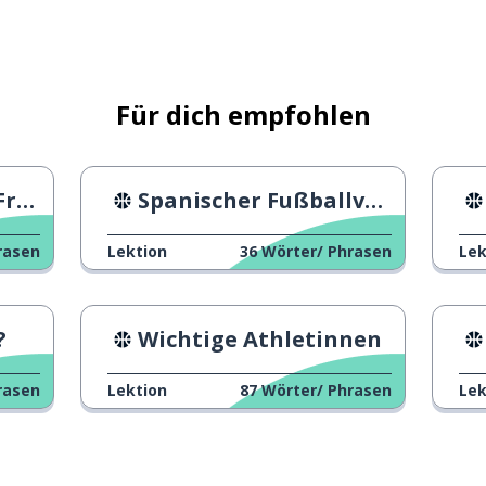
llständig
Für dich empfohlen
eler
Spanischer Fußballverband Nachrichten
tion
rasen
Lektion
36
Wörter/ Phrasen
Lek
der Zustand (nicht medizinisch)
?
Wichtige Athletinnen
ung
rasen
Lektion
87
Wörter/ Phrasen
Lek
Universität); das Studium; die