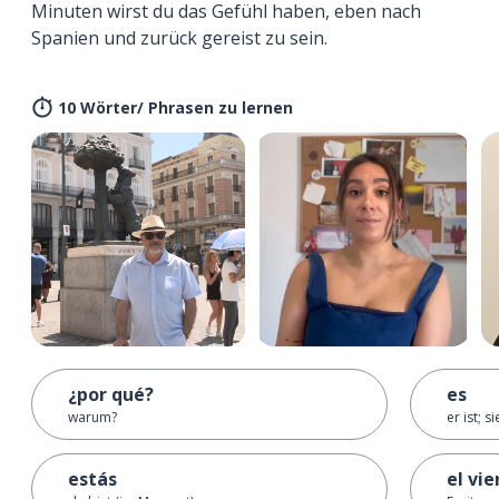
Minuten wirst du das Gefühl haben, eben nach
Spanien und zurück gereist zu sein.
10 Wörter/ Phrasen zu lernen
¿por qué?
es
warum?
er ist; s
estás
el vie