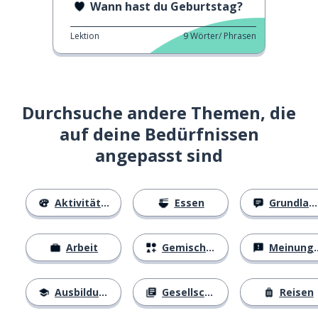
Wann hast du Geburtstag?
Lektion
9
Wörter/ Phrasen
Durchsuche andere Themen, die
auf deine Bedürfnissen
angepasst sind
Aktivitäten
Essen
Grundlagen
Arbeit
Gemischtes
Meinungen
Ausbildung
Gesellschaft
Reisen