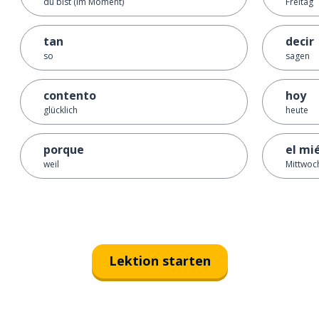
du bist (im Moment)
Freitag
tan
decir
so
sagen
contento
hoy
glücklich
heute
porque
el mi
weil
Mittwoc
Lektion starten