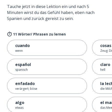
Tauche jetzt in diese Lektion ein und nach 5
Minuten wirst du das Gefühl haben, eben nach
Spanien und zurück gereist zu sein.
11 Wörter/ Phrasen zu lernen
cuando
cosas
wenn
Zeug; D
español
claro
spanisch
hell
enfadado
la lec
verärgert; böse
die Milc
algo
el ma
etwas
das Mee