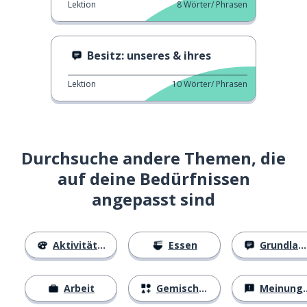
Lektion
8
Wörter/ Phrasen
Besitz: unseres & ihres
Lektion
10
Wörter/ Phrasen
Durchsuche andere Themen, die
auf deine Bedürfnissen
angepasst sind
Aktivitäten
Essen
Grundlagen
Arbeit
Gemischtes
Meinungen