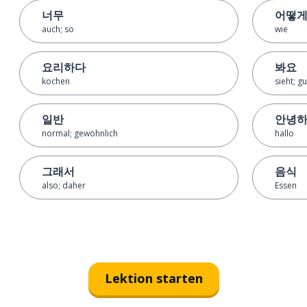
너무
어떻
auch; so
wie
요리하다
봐요
kochen
sieht; g
일반
안녕
normal; gewöhnlich
hallo
그래서
음식
also; daher
Essen
Lektion starten