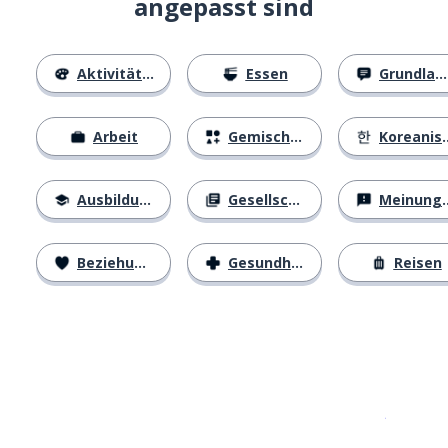
angepasst sind
Aktivitäten
Essen
Grundlagen
Arbeit
Gemischtes
Koreanisches Alphabet
Ausbildung
Gesellschaft
Meinungen
Beziehungen
Gesundheit
Reisen
Erhältlich im
App Store
jetzt bei