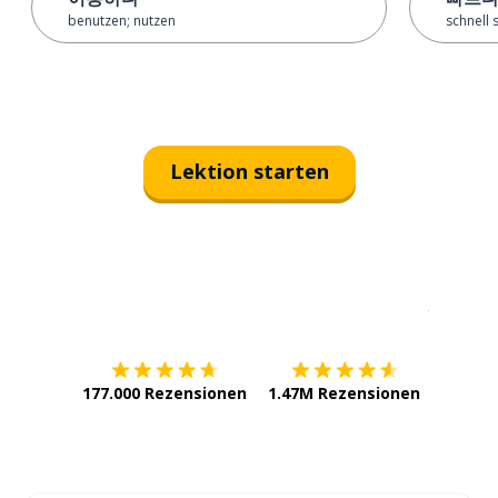
benutzen; nutzen
schnell 
Lektion starten
Erhältlich im
App Store
jetzt bei
177.000 Rezensionen
1.47M Rezensionen