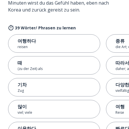
Minuten wirst du das Gefühl haben, eben nach
Korea und zurück gereist zu sein.
39 Wörter/ Phrasen zu lernen
여행하다
종류
reisen
die Art;
때
따라
(zu der Zeit) als
daher; a
기차
다양
Zug
vielfält
많이
여행
viel; viele
Reise
이용하다
빠르