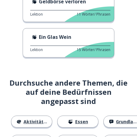
Geldbörse verloren
Lektion
11
Wörter/ Phrasen
Ein Glas Wein
Lektion
15
Wörter/ Phrasen
Durchsuche andere Themen, die
auf deine Bedürfnissen
angepasst sind
Aktivitäten
Essen
Grundlagen