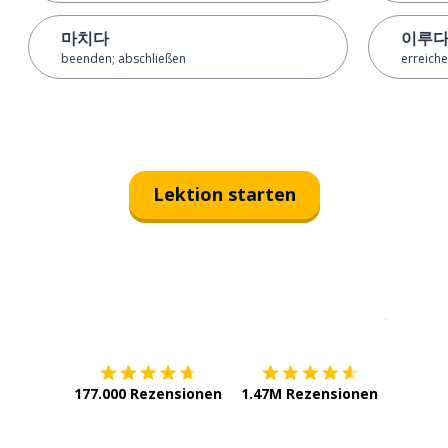
마치다
이루
beenden; abschließen
erreich
Lektion starten
Erhältlich im
App Store
jetzt bei
177.000 Rezensionen
1.47M Rezensionen