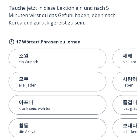
Tauche jetzt in diese Lektion ein und nach 5
Minuten wirst du das Gefühl haben, eben nach
Korea und zurück gereist zu sein.
17 Wörter/ Phrasen zu lernen
소원
새해
ein Wunsch
Neujahr
모두
사랑
alle; jeder
lieben
아프다
즐겁
krank sein; weh tun
lustig;
활동
보내
die Aktivität
schicken