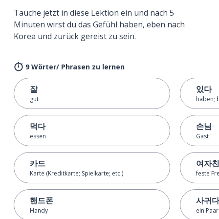
Tauche jetzt in diese Lektion ein und nach 5
Minuten wirst du das Gefühl haben, eben nach
Korea und zurück gereist zu sein.
9 Wörter/ Phrasen zu lernen
잘
있다
gut
haben; 
먹다
손님
essen
Gast
카드
여자
Karte (Kreditkarte; Spielkarte; etc.)
feste Fr
핸드폰
사귀
Handy
ein Paar