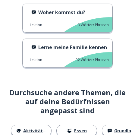
Woher kommst du?
Lektion
3
Wörter/ Phrasen
Lerne meine Familie kennen
Lektion
32
Wörter/ Phrasen
Durchsuche andere Themen, die
auf deine Bedürfnissen
angepasst sind
Aktivitäten
Essen
Grundlagen