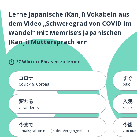
Lerne japanische (Kanji) Vokabeln aus
dem Video „Schweregrad von COVID im
Wandel“ mit Memrise‘s japanischen
(Kanji) Muttersprachlern
27 Wörter/ Phrasen zu lernen
コロナ
すぐ
Covid-19; Corona
bald
変わる
入院
verändert sein
Kranken
今まで
今後
jemals; schon mal (in der Vergangenheit)
von nun