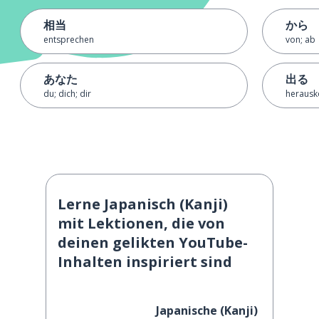
相当
から
entsprechen
von; ab
あなた
出る
du; dich; dir
heraus
Lerne Japanisch (Kanji)
mit Lektionen, die von
deinen gelikten YouTube-
Inhalten inspiriert sind
Japanische (Kanji)