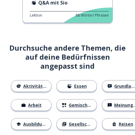
Q&A mit Sio
Lektion
88
Wörter/ Phrasen
Durchsuche andere Themen, die
auf deine Bedürfnissen
angepasst sind
Aktivitäten
Essen
Grundlagen
Arbeit
Gemischtes
Meinungen
Ausbildung
Gesellschaft
Reisen