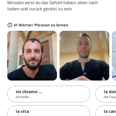
Minuten wirst du das Gefühl haben, eben nach
Italien und zurück gereist zu sein.
41 Wörter/ Phrasen zu lernen
mi chiamo ...
la do
ich heiße ...
die Frau
la vita
la car