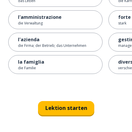
das Leben
die Karr
l'amministrazione
forte
die Verwaltung
stark
l'azienda
gesti
die Firma; der Betrieb; das Unternehmen
managen
la famiglia
diver
die Familie
verschi
Lektion starten