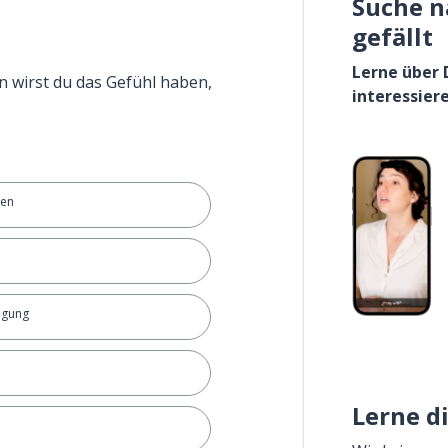
Suche n
gefällt
Lerne über 
n wirst du das Gefühl haben,
interessier
ten
igung
Lerne d