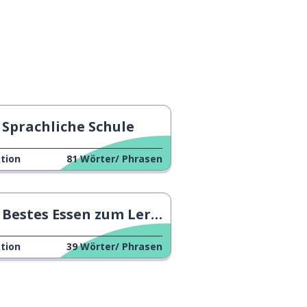
Sprachliche Schule
tion
81
Wörter/ Phrasen
Bestes Essen zum Lernen
tion
39
Wörter/ Phrasen