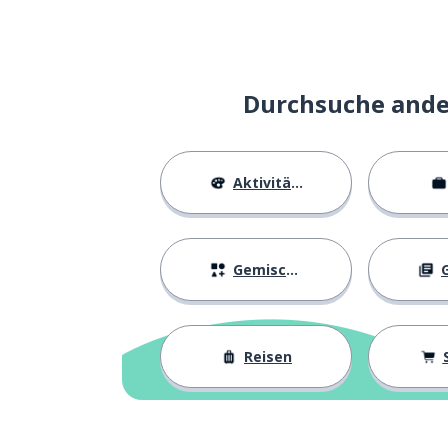
Durchsuche ander
Aktivitäten
Gemischtes
G
Reisen