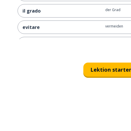
der Grad
il grado
vermeiden
evitare
kritisch
critico
das Urteil
il giudizio
Lektion starte
warum; weil
perché
wollen; möchte
volere
jedoch; aber
però
ich würde gern
vorrei