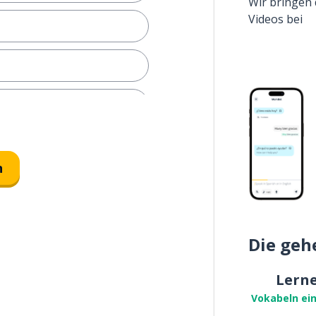
Wir bringen 
Videos bei
n
n
Die geh
Lern
Vokabeln ei