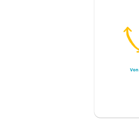
n
ällt (eine Sache)
der Plan
Von
ie mich
en