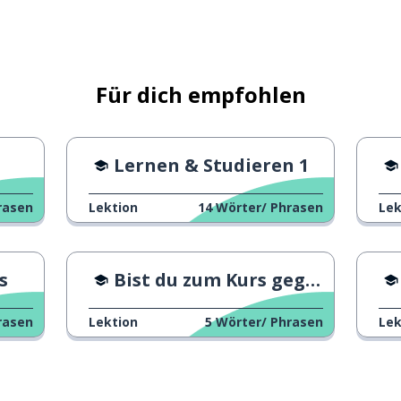
Für dich empfohlen
al
Lernen & Studieren 1
rasen
Lektion
14
Wörter/ Phrasen
Lek
s
Bist du zum Kurs gegangen?
rasen
Lektion
5
Wörter/ Phrasen
Lek