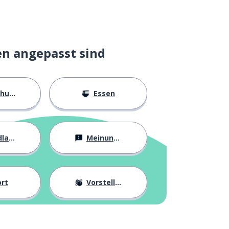
en angepasst sind
ngen
Essen
agen
Meinungen
rt
Vorstellung