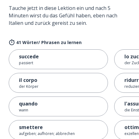
Tauche jetzt in diese Lektion ein und nach 5
Minuten wirst du das Gefühl haben, eben nach
Italien und zurück gereist zu sein.
41 Wörter/ Phrasen zu lernen
succede
lo zu
passiert
der Zuc
il corpo
ridur
der Körper
reduzie
quando
l'ass
wann
die Eins
smettere
otti
aufgeben; aufhören; abbrechen
exzellen