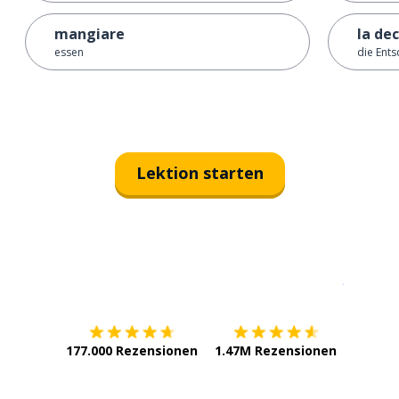
mangiare
la de
essen
die Ent
Lektion starten
Erhältlich im
App Store
jetzt bei
177.000 Rezensionen
1.47M Rezensionen