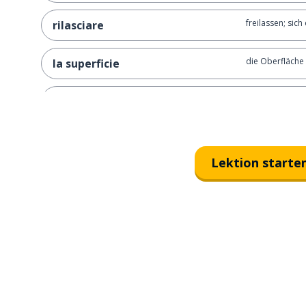
freilassen; sic
rilasciare
die Oberfläche
la superficie
an der Oberflä
in superficie
der Akt (Theate
l'atto
Lektion starte
der Fleck
la macchia
die Erinnerung
la memoria
die Basis
la base
die Struktur
la struttura