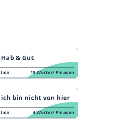
Hab & Gut
tion
19
Wörter/ Phrasen
ich bin nicht von hier
tion
4
Wörter/ Phrasen