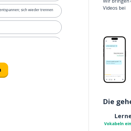
Wir bringen 
Videos bei
h entspannen; sich wieder trennen
che
r)
n
Die geh
Lern
Vokabeln ei