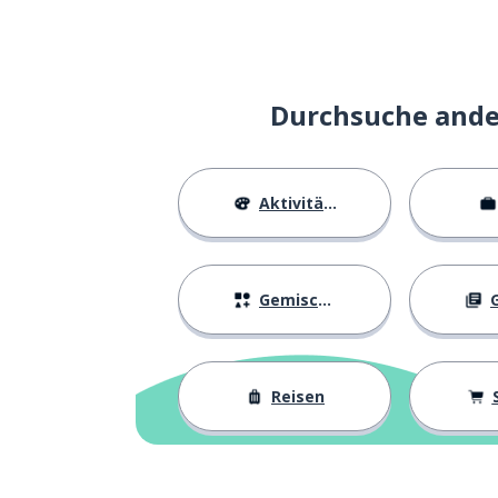
Durchsuche ander
Aktivitäten
Gemischtes
G
Reisen