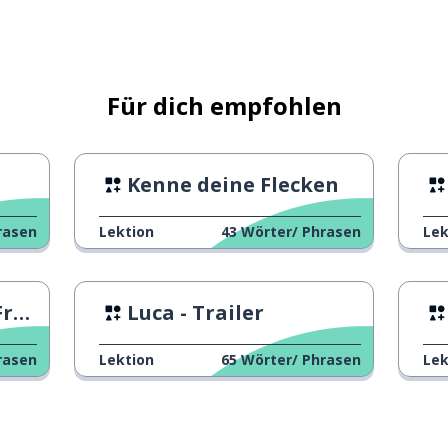
Für dich empfohlen
Kenne deine Flecken
rasen
Lektion
43
Wörter/ Phrasen
Lek
ge
Luca - Trailer
rasen
Lektion
65
Wörter/ Phrasen
Lek