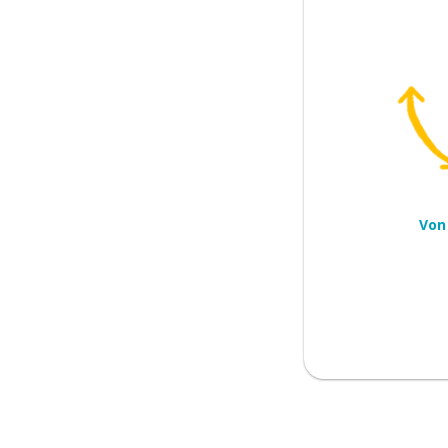
das Erdreich
Von
)
ss
ntscheidung