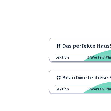
Das perfekte Haus!
Lektion
5
Wörter/ Ph
Beantworte diese Fra
Lektion
6
Wörter/ Ph