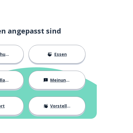
en angepasst sind
ngen
Essen
agen
Meinungen
rt
Vorstellung