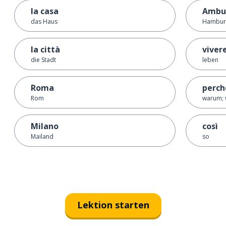
la casa
Ambu
das Haus
Hambur
la città
viver
die Stadt
leben
Roma
perch
Rom
warum; 
Milano
così
Mailand
so
Lektion starten