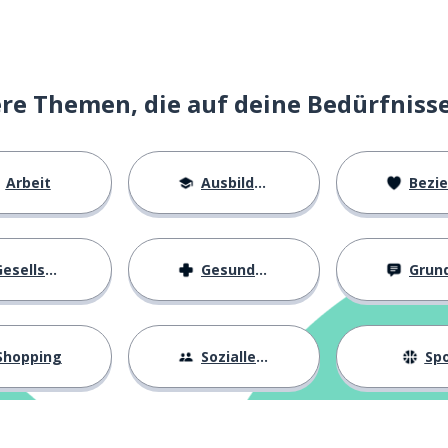
e Themen, die auf deine Bedürfniss
Arbeit
Ausbildung
Beziehu
arfst
esellschaft
Gesundheit
Grundl
nigstens
Shopping
Sozialleben
Spo
n) vermissen