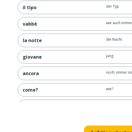
der Typ
il tipo
wie auch immer
vabbè
die Nacht
la notte
jung
giovane
noch; immer no
ancora
wie?
come?
dann; nachher;
poi
drehen; herumd
girare