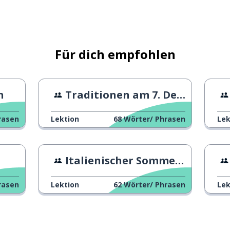
enn eine Frau spricht)
rf
Für dich empfohlen
n
Traditionen am 7. Dezember
rasen
Lektion
68
Wörter/ Phrasen
Lek
zurückdrehen
Italienischer Sommer in den 60er Jahren
rasen
Lektion
62
Wörter/ Phrasen
Lek