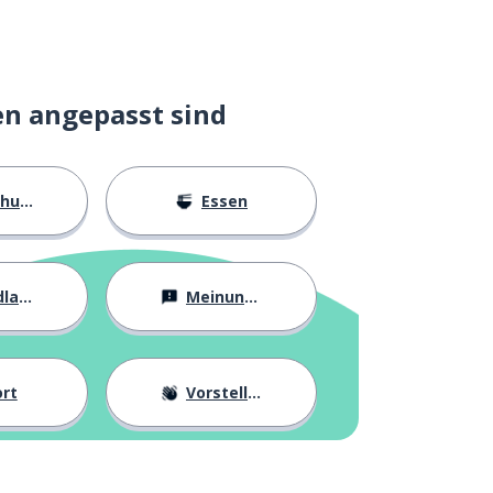
en angepasst sind
ngen
Essen
agen
Meinungen
rt
Vorstellung