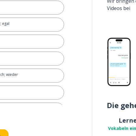
Wir bringen 
Videos bei
; egal
ch; wieder
Die geh
 darauf
Lern
rehen; sich drehen
Vokabeln ei