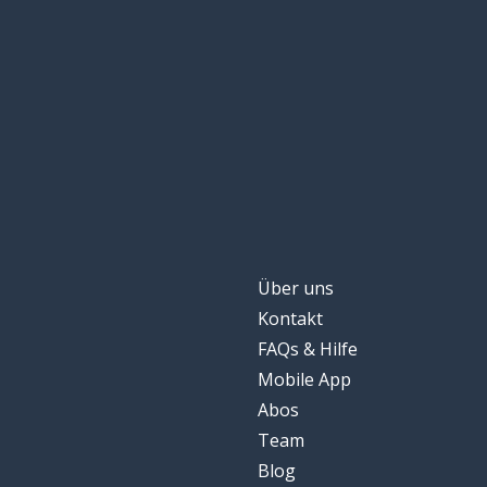
der Platz; der Si
il posto
langsam
piano
schwer
pesante
verrückt werden
impazzire
in der Mitte
in mezzo
Über uns
Kontakt
das Mittel; die 
il mezzo
FAQs & Hilfe
Mobile App
außen; draußen
fuori
Abos
Team
Rom
Roma
Blog