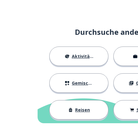
stellen; legen
mettere
entscheiden
decidere
Durchsuche ander
komm schon!
dai!
Aktivitäten
zugeben
ammettere
du kannst; du d
puoi
Gemischtes
G
mindestens; we
almeno
Reisen
(einen Mensche
mancare
auch
pure