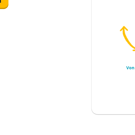
n
ingen; mitnehmen; tragen
ll
Von
ieren
enn ein Mann spricht)