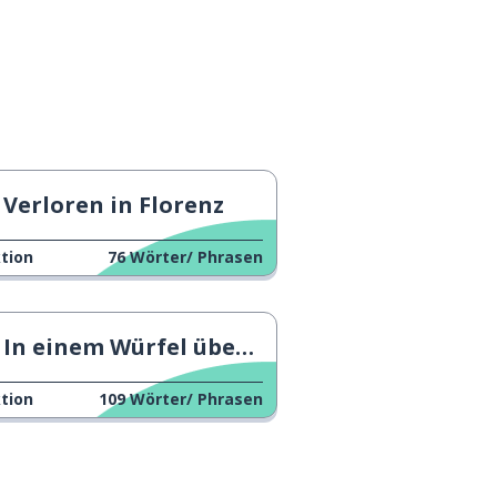
Verloren in Florenz
tion
76
Wörter/ Phrasen
In einem Würfel übernachten
tion
109
Wörter/ Phrasen