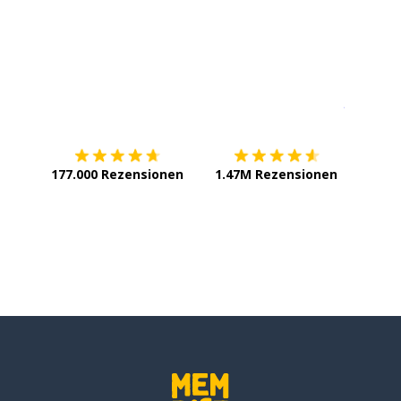
; der Übergang
; glauben
Erhältlich im
App Store
jetzt bei
177.000 Rezensionen
1.47M Rezensionen
robieren; beweisen