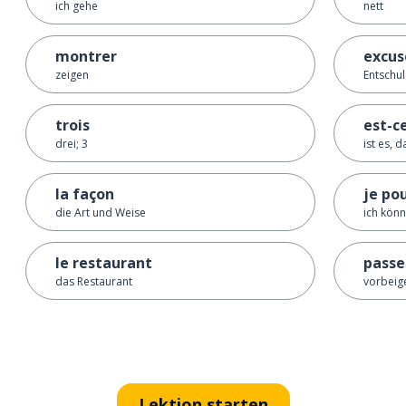
ich gehe
nett
montrer
excus
zeigen
Entschu
trois
est-ce
drei; 3
ist es, da
la façon
je po
die Art und Weise
ich könn
le restaurant
passe
das Restaurant
vorbeig
Lektion starten