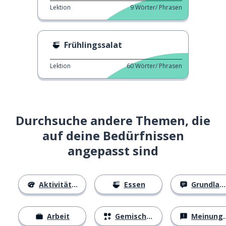
Lektion
9
Wörter/ Phrasen
Frühlingssalat
Lektion
60
Wörter/ Phrasen
Durchsuche andere Themen, die
auf deine Bedürfnissen
angepasst sind
Aktivitäten
Essen
Grundlagen
Arbeit
Gemischtes
Meinungen