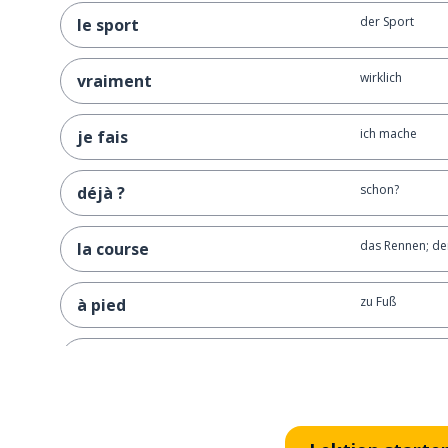
der Sport
le sport
wirklich
vraiment
ich mache
je fais
schon?
déjà ?
das Rennen; de
la course
zu Fuß
à pied
säen
semer
zeigen
montrer