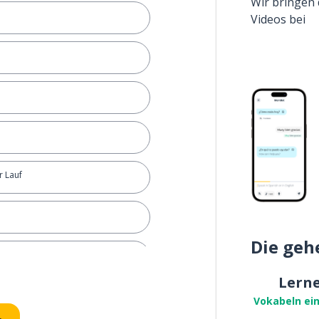
Wir bringen 
Videos bei
r Lauf
Die geh
Lern
Vokabeln ei