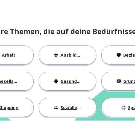
ann; eine Feuerwehrfrau
e Themen, die auf deine Bedürfniss
Arbeit
Ausbildung
Beziehu
esellschaft
Gesundheit
Grundl
das Statement
Shopping
Sozialleben
Spo
den; deklarieren
ichen; regelmäßig