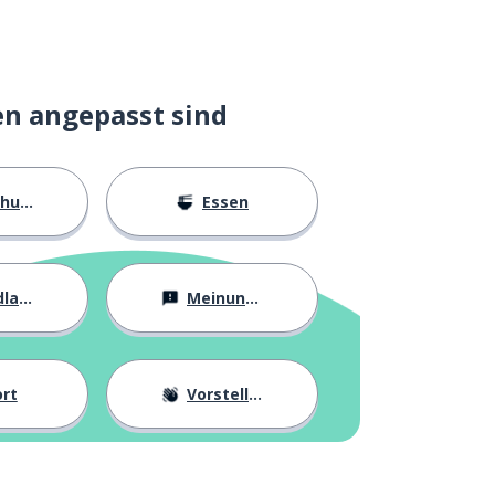
en angepasst sind
ngen
Essen
agen
Meinungen
rt
Vorstellung