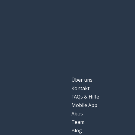
normal
normal
zu; zu sehr; zu v
trop
essen
manger
ein Nachtisch
un dessert
sauber
propre
Über uns
Kontakt
bringen; mitbr
apporter
FAQs & Hilfe
Mobile App
blau
bleu
Abos
Team
fließen
couler
Blog