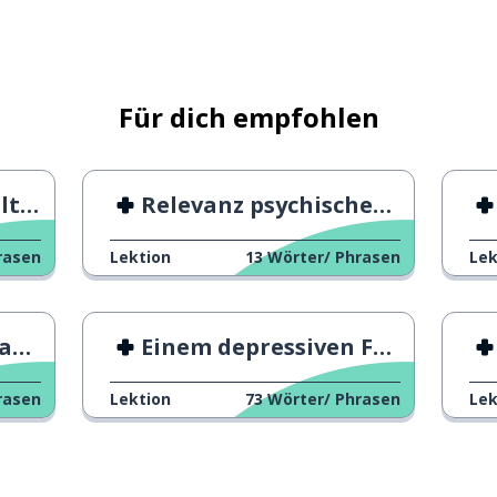
nn; deswegen
Für dich empfohlen
en
Relevanz psychischer Gesundheit
rasen
Lektion
13
Wörter/ Phrasen
Lek
..; ich finde, dass ...; ich glaube,
st
Einem depressiven Freund helfen
; glauben
rasen
Lektion
73
Wörter/ Phrasen
Lek