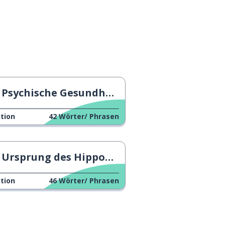
Psychische Gesundheit bei jungen Menschen
tion
42
Wörter/ Phrasen
Ursprung des Hippokratischen Eids
tion
46
Wörter/ Phrasen