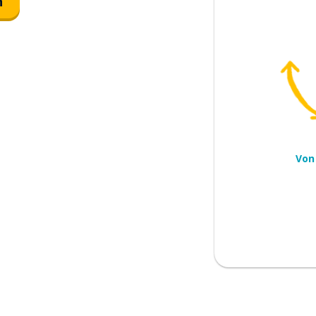
n
Von