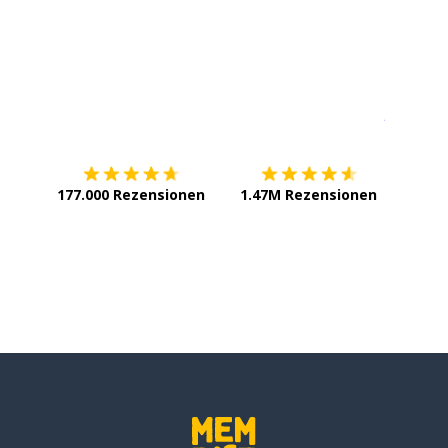
Erhältlich im
App Store
jetzt bei
177.000 Rezensionen
1.47M Rezensionen
etter
ommen